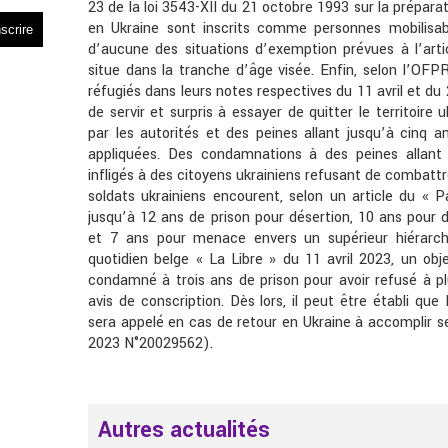
23 de la loi 3543-XII du 21 octobre 1993 sur la préparati
en Ukraine sont inscrits comme personnes mobilisabl
d’aucune des situations d’exemption prévues à l’arti
situe dans la tranche d’âge visée. Enfin, selon l’OFPR
réfugiés dans leurs notes respectives du 11 avril et 
de servir et surpris à essayer de quitter le territoir
par les autorités et des peines allant jusqu’à cinq a
appliquées. Des condamnations à des peines allant
infligés à des citoyens ukrainiens refusant de combattr
soldats ukrainiens encourent, selon un article du « P
jusqu’à 12 ans de prison pour désertion, 10 ans pour
et 7 ans pour menace envers un supérieur hiérarch
quotidien belge « La Libre » du 11 avril 2023, un ob
condamné à trois ans de prison pour avoir refusé à p
avis de conscription. Dès lors, il peut être établi que
sera appelé en cas de retour en Ukraine à accomplir se
2023 N°20029562).
Autres actualités