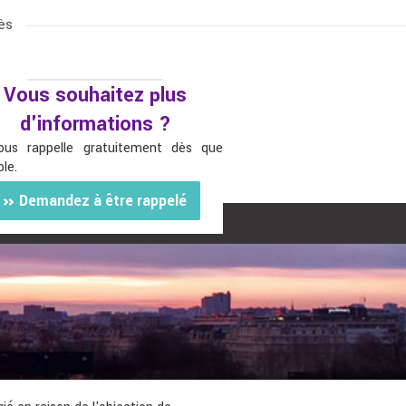
ès
Vous souhaitez plus
d'informations ?
ous rappelle gratuitement dès que
ble.
Demandez à être rappelé