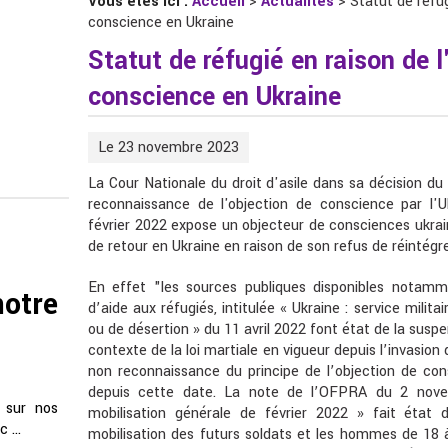
Vous êtes ici :
Accueil
>
Actualités
> Statut de réfug
conscience en Ukraine
Statut de réfugié en raison de l
conscience en Ukraine
Le 23 novembre 2023
La Cour Nationale du droit d'asile dans sa décision du
reconnaissance de l'objection de conscience par l'U
février 2022 expose un objecteur de consciences ukrai
de retour en Ukraine en raison de son refus de réintégr
En effet "les sources publiques disponibles notamme
notre
d’aide aux réfugiés, intitulée « Ukraine : service milit
ou de désertion » du 11 avril 2022 font état de la suspen
contexte de la loi martiale en vigueur depuis l’invasion 
non reconnaissance du principe de l’objection de con
depuis cette date. La note de l’OFPRA du 2 novem
 sur nos
mobilisation générale de février 2022 » fait état d
 ...
mobilisation des futurs soldats et les hommes de 18 à